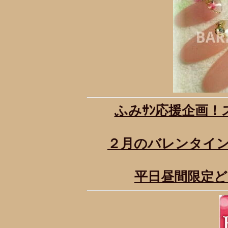
ふみｻﾝ応援企画
２月のバレンタインキ
平日昼間限定