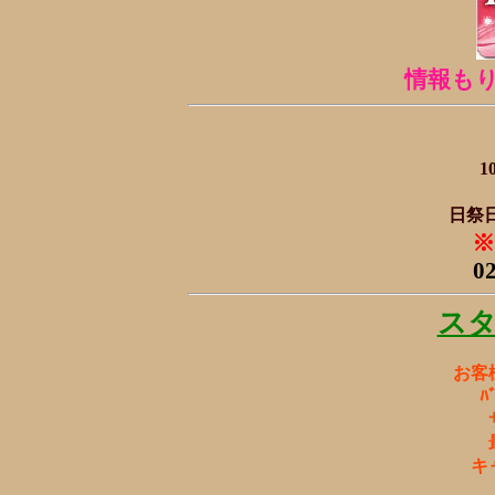
情報も
1
日祭日
※
0
ス
お客
ﾊ
キ