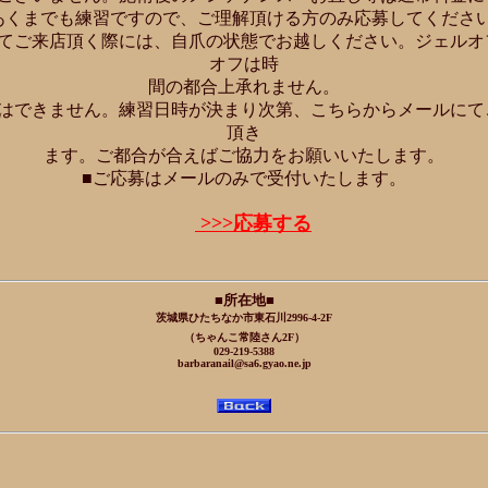
あくまでも練習ですので、ご理解頂ける方のみ応募してくださ
してご来店頂く際には、自爪の状態でお越しください。ジェルオ
オフは時
間の都合上承れません。
定はできません。練習日時が決まり次第、こちらからメールにて
頂き
ます。ご都合が合えばご協力をお願いいたします。
■ご応募はメールのみで受付いたします。
>>>応募する
■所在地■
茨城県ひたちなか市東石川2996-4-2F
（ちゃんこ常陸さん2F）
029-219-5388
barbaranail@sa6.gyao.ne.jp