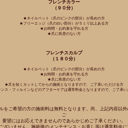
フレンチカラー
（９０分）
★ネイルベット（爪のピンクの部分）が長めの方
★フリーエッジ（爪の白い部分）が５ミリ以上ある方
★お時間・お約束を守れる方
★爪に疾患のない方
フレンチスカルプ
（１８０分）
★ネイルベット（爪のピンクの部分）が長めの方
★お時間・お約束を守れる方
★爪に疾患のない方
★爪を短くカットしてからの施術となりますので、ご了承いただける方
ナンス・フィルインなどのアフターケアは通常料金となりますので、ご了承い
デルをご希望の方の施術料は無料となります。尚、上記内容以外
ご
要望にはお応えできませんのであらかじめご了承ください。
はございません。施術後のメンテナンス・お直し等は通常料金に