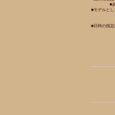
■
■モデルと
■日時の指