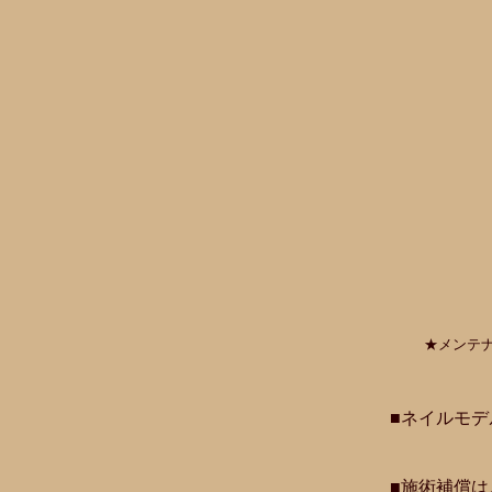
★メンテ
■ネイルモ
■施術補償