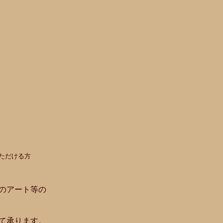
ただける方
のアート等の
て承ります。