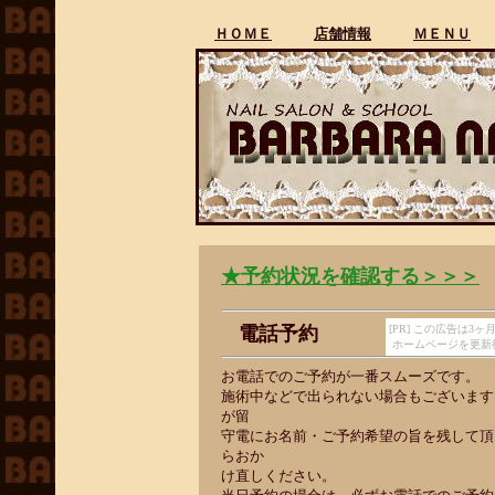
ＨＯＭＥ
店舗情報
ＭＥＮＵ
★予約状況を確認する＞＞＞
電話予約
[PR] この広告は
０２９-２
ホームページを更新
お電話でのご予約が一番スムーズです。
施術中などで出られない場合もございます
が留
守電にお名前・ご予約希望の旨を残して頂
らおか
け直しください。