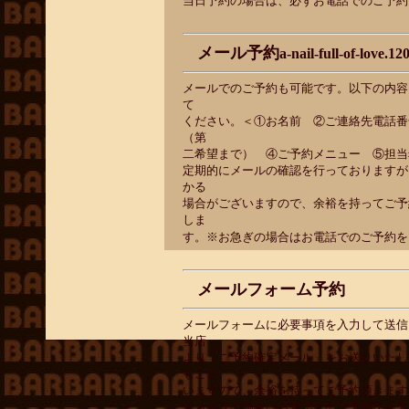
当日予約の場合は、必ずお電話でのご予約
メール予約
a-nail-full-of-love.
メールでのご予約も可能です。以下の内容
て
ください。＜①お名前 ②ご連絡先電話番
（第
二希望まで） ④ご予約メニュー ⑤担当
定期的にメールの確認を行っておりますが
かる
場合がございますので、余裕を持ってご予
しま
す。※お急ぎの場合はお電話でのご予約を
メールフォーム予約
メールフォームに必要事項を入力して送信
当店
より「ご予約確定メール」をお送りいたし
もござ
いますので、余裕を持ってご予約頂きます
※お急ぎの場合はお電話でのご予約をオス